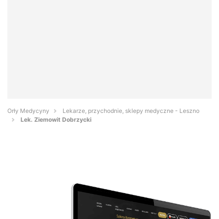
Orły Medycyny
Lekarze, przychodnie, sklepy medyczne - Leszno
Lek. Ziemowit Dobrzycki