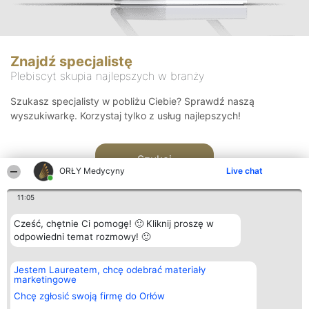
Znajdź specjalistę
Plebiscyt skupia najlepszych w branży
Szukasz specjalisty w pobliżu Ciebie? Sprawdź naszą
wyszukiwarkę. Korzystaj tylko z usług najlepszych!
Szukaj
ORŁY Medycyny
Live chat
11:05
Cześć, chętnie Ci pomogę! 🙂 Kliknij proszę w
odpowiedni temat rozmowy! 🙂
Organizator plebiscytu
Plebiscyt
Kontakt
Jestem Laureatem, chcę odebrać materiały
Bright Side Solutions sp. z o.
Laureaci
Kontakt
marketingowe
o. sp. k.
Lista
ul. Ruska 22
wszystkich
Chcę zgłosić swoją firmę do Orłów
Wrocław 50-079
Laureatów