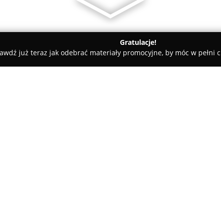
Gratulacje!
awdź już teraz jak odebrać materiały promocyjne, by móc w pełni c
dyczne - Lesznowola
Neffe-Med
O firmie:
Gabinet
Neffe-Med
zlokalizowa
specjalizuje się w kompleksowe
urodę. Placówka zarządzana pr
swoje działania na szerokiej w
integrując ją z rozwiązaniami 
połączeniu, pacjenci mają dos
zarówno prewencję i leczenie ch