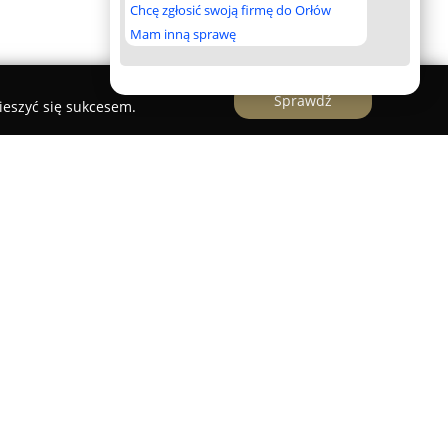
Chcę zgłosić swoją firmę do Orłów
Mam inną sprawę
Sprawdź
ieszyć się sukcesem.
ny przy ulicy Szyszkowej 6/1 w Magdalence
j opiece, obejmującej zarówno zdrowie, jak i
zez lek. med. Aleksandrę Neffe-Kuzkę opiera
iedzy medycznej w zakresie medycyny rodzinnej,
z obszaru medycyny estetycznej. Dzięki takiemu
tęp do wszechstronnych usług obejmujących
orób internistycznych czy infekcyjnych, jak i