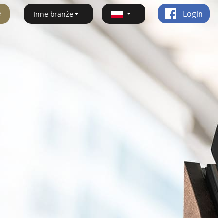
ę
Login
Inne branże