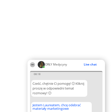
ORŁY Medycyny
Live chat
08:18
Cześć, chętnie Ci pomogę! 🙂 Kliknij
proszę w odpowiedni temat
rozmowy! 🙂
Jestem Laureatem, chcę odebrać
materiały marketingowe