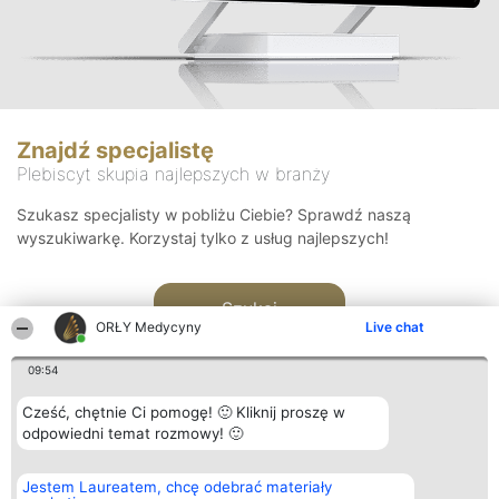
Znajdź specjalistę
Plebiscyt skupia najlepszych w branży
Szukasz specjalisty w pobliżu Ciebie? Sprawdź naszą
wyszukiwarkę. Korzystaj tylko z usług najlepszych!
Szukaj
ORŁY Medycyny
Live chat
09:54
Cześć, chętnie Ci pomogę! 🙂 Kliknij proszę w
odpowiedni temat rozmowy! 🙂
Organizator plebiscytu
Plebiscyt
Kontakt
Jestem Laureatem, chcę odebrać materiały
Bright Side Solutions sp. z o.
Laureaci
Kontakt