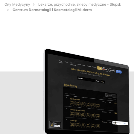
Orły Medycyny
Lekarze, przychodnie, sklepy medyczne - Słupsk
Centrum Dermatologii i Kosmetologii M-derm