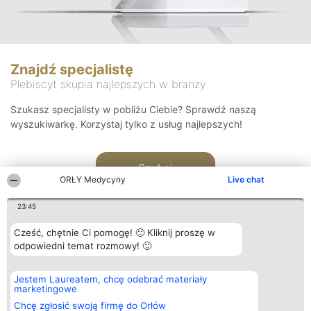
Znajdź specjalistę
Plebiscyt skupia najlepszych w branży
Szukasz specjalisty w pobliżu Ciebie? Sprawdź naszą
wyszukiwarkę. Korzystaj tylko z usług najlepszych!
Szukaj
ORŁY Medycyny
Live chat
23:45
Cześć, chętnie Ci pomogę! 🙂 Kliknij proszę w
odpowiedni temat rozmowy! 🙂
Organizator plebiscytu
Plebiscyt
Kontakt
Jestem Laureatem, chcę odebrać materiały
Bright Side Solutions sp. z o.
Laureaci
Kontakt
marketingowe
o. sp. k.
Lista
ul. Ruska 22
wszystkich
Chcę zgłosić swoją firmę do Orłów