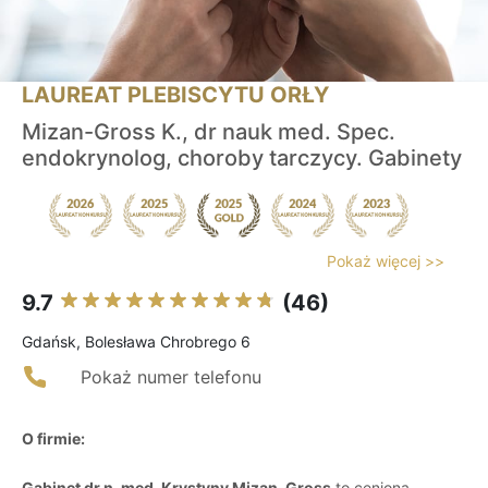
LAUREAT PLEBISCYTU ORŁY
Mizan-Gross K., dr nauk med. Spec.
endokrynolog, choroby tarczycy. Gabinety
Pokaż więcej >>
9.7
(46)
Gdańsk, Bolesława Chrobrego 6
Pokaż numer telefonu
O firmie:
Gabinet dr n. med. Krystyny Mizan-Gross
to ceniona