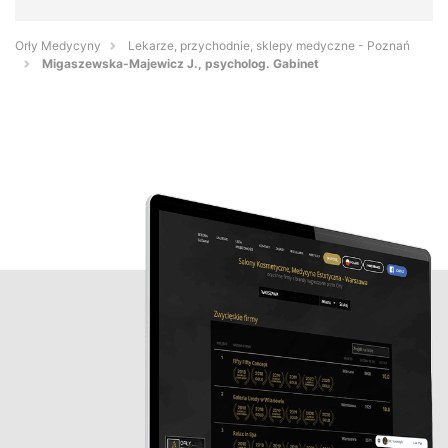
Orły Medycyny
Lekarze, przychodnie, sklepy medyczne - Poznań
Migaszewska-Majewicz J., psycholog. Gabinet