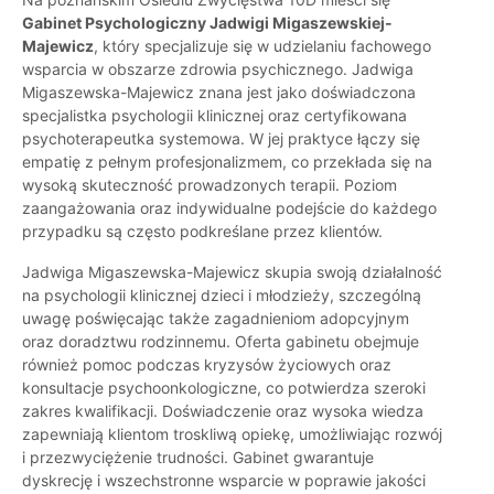
Gabinet Psychologiczny Jadwigi Migaszewskiej-
Majewicz
, który specjalizuje się w udzielaniu fachowego
wsparcia w obszarze zdrowia psychicznego. Jadwiga
Migaszewska-Majewicz znana jest jako doświadczona
specjalistka psychologii klinicznej oraz certyfikowana
psychoterapeutka systemowa. W jej praktyce łączy się
empatię z pełnym profesjonalizmem, co przekłada się na
wysoką skuteczność prowadzonych terapii. Poziom
zaangażowania oraz indywidualne podejście do każdego
przypadku są często podkreślane przez klientów.
Jadwiga Migaszewska-Majewicz skupia swoją działalność
na psychologii klinicznej dzieci i młodzieży, szczególną
uwagę poświęcając także zagadnieniom adopcyjnym
oraz doradztwu rodzinnemu. Oferta gabinetu obejmuje
również pomoc podczas kryzysów życiowych oraz
konsultacje psychoonkologiczne, co potwierdza szeroki
zakres kwalifikacji. Doświadczenie oraz wysoka wiedza
zapewniają klientom troskliwą opiekę, umożliwiając rozwój
i przezwyciężenie trudności. Gabinet gwarantuje
dyskrecję i wszechstronne wsparcie w poprawie jakości