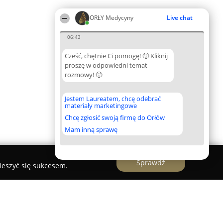
ORŁY Medycyny
Live chat
06:43
Cześć, chętnie Ci pomogę! 🙂 Kliknij
proszę w odpowiedni temat
rozmowy! 🙂
Jestem Laureatem, chcę odebrać
materiały marketingowe
Chcę zgłosić swoją firmę do Orłów
Mam inną sprawę
Sprawdź
ieszyć się sukcesem.
hoterapii