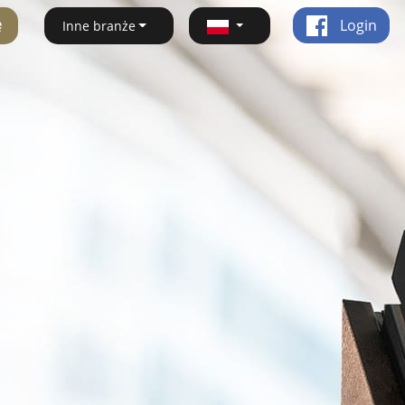
ę
Login
Inne branże