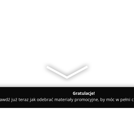
Gratulacje!
awdź już teraz jak odebrać materiały promocyjne, by móc w pełni c
edyczne - Warszawa
Michał Sawicki - Gabinet seksuologii i psyc