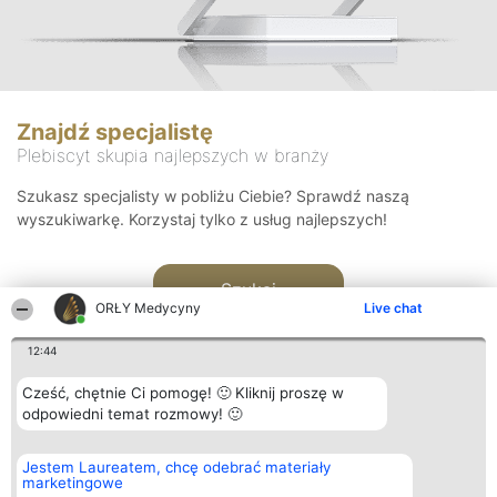
Znajdź specjalistę
Plebiscyt skupia najlepszych w branży
Szukasz specjalisty w pobliżu Ciebie? Sprawdź naszą
wyszukiwarkę. Korzystaj tylko z usług najlepszych!
Szukaj
ORŁY Medycyny
Live chat
12:44
Cześć, chętnie Ci pomogę! 🙂 Kliknij proszę w
odpowiedni temat rozmowy! 🙂
Organizator plebiscytu
Plebiscyt
Kontakt
Jestem Laureatem, chcę odebrać materiały
Bright Side Solutions sp. z o.
Laureaci
Kontakt
marketingowe
o. sp. k.
Lista