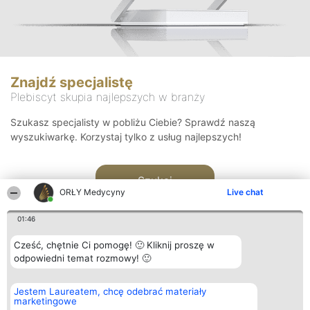
Znajdź specjalistę
Plebiscyt skupia najlepszych w branży
Szukasz specjalisty w pobliżu Ciebie? Sprawdź naszą
wyszukiwarkę. Korzystaj tylko z usług najlepszych!
Szukaj
ORŁY Medycyny
Live chat
01:46
Cześć, chętnie Ci pomogę! 🙂 Kliknij proszę w
odpowiedni temat rozmowy! 🙂
Organizator plebiscytu
Plebiscyt
Kontakt
Jestem Laureatem, chcę odebrać materiały
Bright Side Solutions sp. z o.
Laureaci
Kontakt
marketingowe
o. sp. k.
Lista