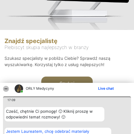
Znajdź specjalistę
Plebiscyt skupia najlepszych w branży
Szukasz specjalisty w pobliżu Ciebie? Sprawdź naszą
wyszukiwarkę. Korzystaj tylko z usług najlepszych!
Szukaj
ORŁY Medycyny
Live chat
17:09
Cześć, chętnie Ci pomogę! 🙂 Kliknij proszę w
odpowiedni temat rozmowy! 🙂
Organizator plebiscytu
Plebiscyt
Kontakt
Jestem Laureatem, chcę odebrać materiały
Bright Side Solutions sp. z o.
Laureaci
Kontakt