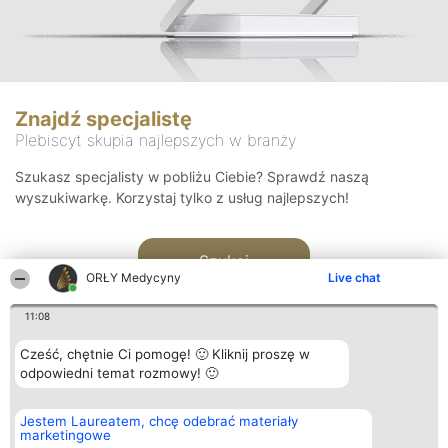
Znajdź specjalistę
Plebiscyt skupia najlepszych w branży
Szukasz specjalisty w pobliżu Ciebie? Sprawdź naszą
wyszukiwarkę. Korzystaj tylko z usług najlepszych!
Szukaj
ORŁY Medycyny
Live chat
11:08
Cześć, chętnie Ci pomogę! 🙂 Kliknij proszę w
odpowiedni temat rozmowy! 🙂
Organizator plebiscytu
Plebiscyt
Kontakt
Jestem Laureatem, chcę odebrać materiały
Bright Side Solutions sp. z o.
Laureaci
Kontakt
marketingowe
o. sp. k.
Lista