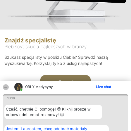
Znajdź specjalistę
Plebiscyt skupia najlepszych w branży
Szukasz specjalisty w pobliżu Ciebie? Sprawdź naszą
wyszukiwarkę. Korzystaj tylko z usług najlepszych!
Szukaj
ORŁY Medycyny
Live chat
10:10
Cześć, chętnie Ci pomogę! 🙂 Kliknij proszę w
odpowiedni temat rozmowy! 🙂
Organizator plebiscytu
Plebiscyt
Kontakt
Jestem Laureatem, chcę odebrać materiały
Bright Side Solutions sp. z o.
Laureaci
Kontakt