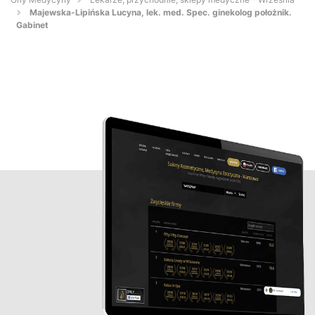
Majewska-Lipińska Lucyna, lek. med. Spec. ginekolog położnik.
Gabinet