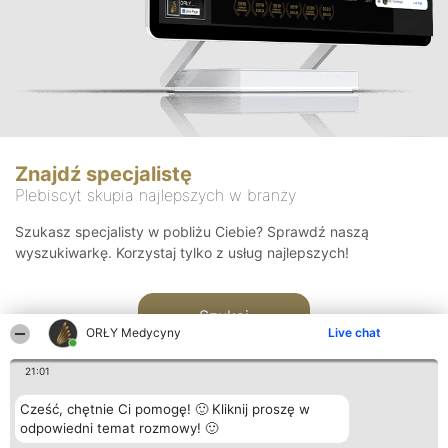
Znajdź specjalistę
Plebiscyt skupia najlepszych w branży
Szukasz specjalisty w pobliżu Ciebie? Sprawdź naszą
wyszukiwarkę. Korzystaj tylko z usług najlepszych!
Szukaj
ORŁY Medycyny
Live chat
21:01
Cześć, chętnie Ci pomogę! 🙂 Kliknij proszę w
odpowiedni temat rozmowy! 🙂