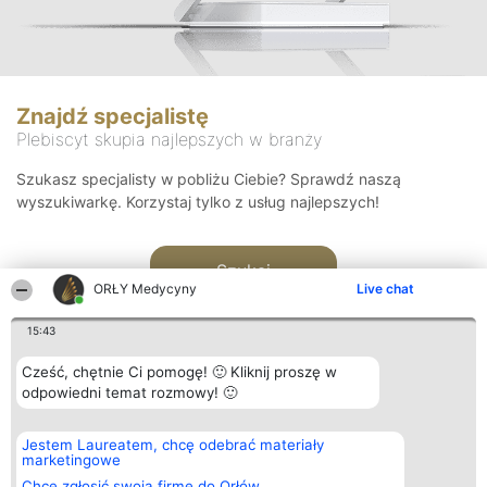
Znajdź specjalistę
Plebiscyt skupia najlepszych w branży
Szukasz specjalisty w pobliżu Ciebie? Sprawdź naszą
wyszukiwarkę. Korzystaj tylko z usług najlepszych!
Szukaj
ORŁY Medycyny
Live chat
15:43
Cześć, chętnie Ci pomogę! 🙂 Kliknij proszę w
odpowiedni temat rozmowy! 🙂
Organizator plebiscytu
Plebiscyt
Kontakt
Jestem Laureatem, chcę odebrać materiały
Bright Side Solutions sp. z o.
Laureaci
Kontakt
marketingowe
o. sp. k.
Lista
ul. Ruska 22
wszystkich
Chcę zgłosić swoją firmę do Orłów