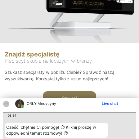
Znajdź specjalistę
Plebiscyt skupia najlepszych w branży
Szukasz specjalisty w pobliżu Ciebie? Sprawdź naszą
wyszukiwarkę. Korzystaj tylko z usług najlepszych!
Szukaj
ORŁY Medycyny
Live chat
08:34
Cześć, chętnie Ci pomogę! 🙂 Kliknij proszę w
odpowiedni temat rozmowy! 🙂