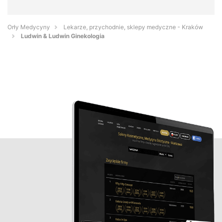
Orły Medycyny
Lekarze, przychodnie, sklepy medyczne - Kraków
Ludwin & Ludwin Ginekologia