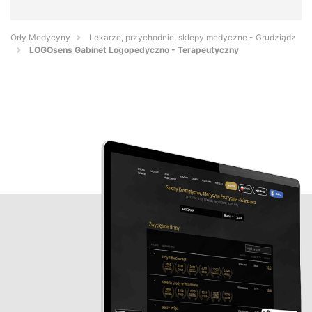
Orły Medycyny
Lekarze, przychodnie, sklepy medyczne - Grudziądz
LOGOsens Gabinet Logopedyczno - Terapeutyczny