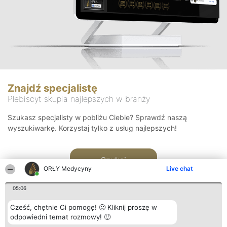
Znajdź specjalistę
Plebiscyt skupia najlepszych w branży
Szukasz specjalisty w pobliżu Ciebie? Sprawdź naszą
wyszukiwarkę. Korzystaj tylko z usług najlepszych!
Szukaj
ORŁY Medycyny
Live chat
05:06
Cześć, chętnie Ci pomogę! 🙂 Kliknij proszę w
odpowiedni temat rozmowy! 🙂