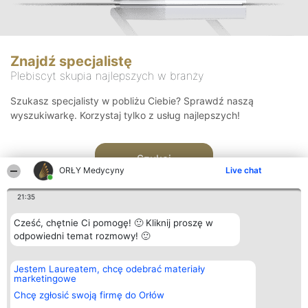
Znajdź specjalistę
Plebiscyt skupia najlepszych w branży
Szukasz specjalisty w pobliżu Ciebie? Sprawdź naszą
wyszukiwarkę. Korzystaj tylko z usług najlepszych!
Szukaj
ORŁY Medycyny
Live chat
21:35
Cześć, chętnie Ci pomogę! 🙂 Kliknij proszę w
odpowiedni temat rozmowy! 🙂
Organizator plebiscytu
Plebiscyt
Kontakt
Jestem Laureatem, chcę odebrać materiały
Bright Side Solutions sp. z o.
Laureaci
Kontakt
marketingowe
o. sp. k.
Lista
ul. Ruska 22
wszystkich
Chcę zgłosić swoją firmę do Orłów
Wrocław 50-079
Laureatów