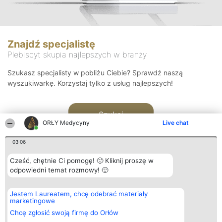
Znajdź specjalistę
Plebiscyt skupia najlepszych w branży
Szukasz specjalisty w pobliżu Ciebie? Sprawdź naszą
wyszukiwarkę. Korzystaj tylko z usług najlepszych!
Szukaj
ORŁY Medycyny
Live chat
03:06
Cześć, chętnie Ci pomogę! 🙂 Kliknij proszę w
odpowiedni temat rozmowy! 🙂
Organizator plebiscytu
Plebiscyt
Kontakt
Jestem Laureatem, chcę odebrać materiały
Bright Side Solutions sp. z o.
Laureaci
Kontakt
marketingowe
o. sp. k.
Lista
ul. Ruska 22
wszystkich
Chcę zgłosić swoją firmę do Orłów
Wrocław 50-079
Laureatów