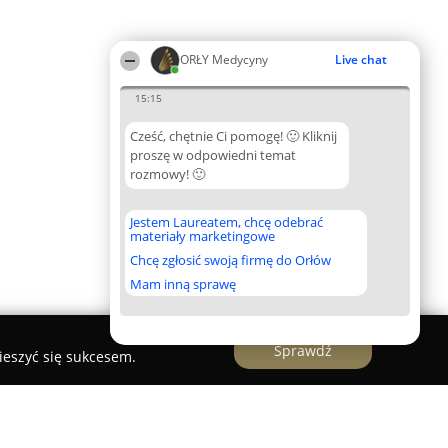
ORŁY Medycyny
Live chat
15:15
Cześć, chętnie Ci pomogę! 🙂 Kliknij
proszę w odpowiedni temat
rozmowy! 🙂
Jestem Laureatem, chcę odebrać
materiały marketingowe
Chcę zgłosić swoją firmę do Orłów
Mam inną sprawę
Sprawdź
ieszyć się sukcesem.
ołożnik, chirurg