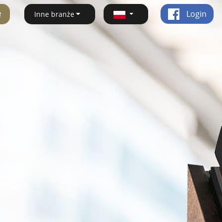
ę
Login
Inne branże