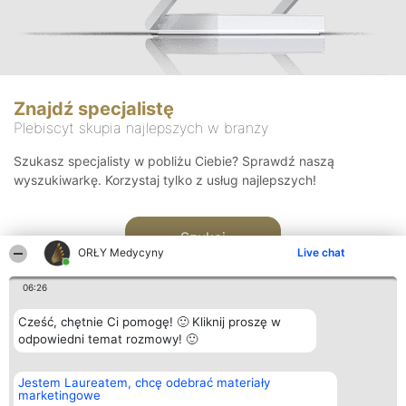
Znajdź specjalistę
Plebiscyt skupia najlepszych w branży
Szukasz specjalisty w pobliżu Ciebie? Sprawdź naszą
wyszukiwarkę. Korzystaj tylko z usług najlepszych!
Szukaj
ORŁY Medycyny
Live chat
06:26
Cześć, chętnie Ci pomogę! 🙂 Kliknij proszę w
odpowiedni temat rozmowy! 🙂
Organizator plebiscytu
Plebiscyt
Kontakt
Jestem Laureatem, chcę odebrać materiały
Bright Side Solutions sp. z o.
Laureaci
Kontakt
marketingowe
o. sp. k.
Lista