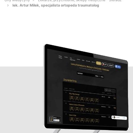
lek. Artur Miłek, specjalista ortopeda traumatolog