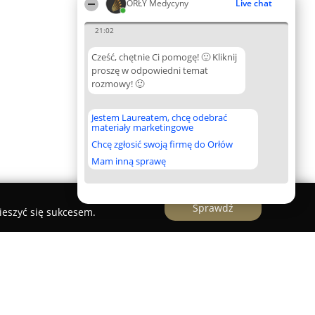
ORŁY Medycyny
Live chat
21:02
Cześć, chętnie Ci pomogę! 🙂 Kliknij
proszę w odpowiedni temat
rozmowy! 🙂
Jestem Laureatem, chcę odebrać
materiały marketingowe
Chcę zgłosić swoją firmę do Orłów
Mam inną sprawę
Sprawdź
ieszyć się sukcesem.
yngolog