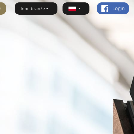
ę
Login
Inne branże