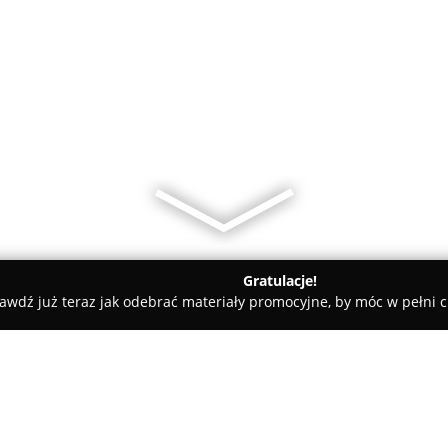
Gratulacje!
awdź już teraz jak odebrać materiały promocyjne, by móc w pełni c
dyczne - Kluczbork
lek. Andrzej Misiak, specjalista otorynolar