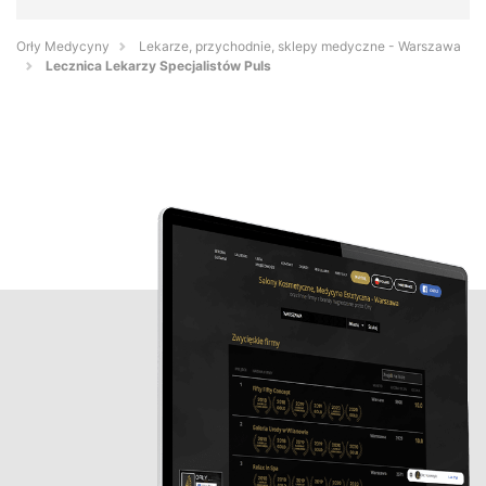
Orły Medycyny
Lekarze, przychodnie, sklepy medyczne - Warszawa
Lecznica Lekarzy Specjalistów Puls