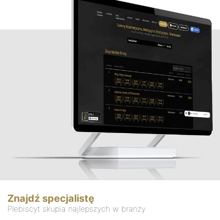
Znajdź specjalistę
Plebiscyt skupia najlepszych w branży