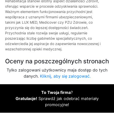
Rehabilitacja stanowi istotny aspekt działalności Zdrovit,
oferując wsparcie w procesie odzyskiwania sprawności.
Ważnym elementem funkcjonowania przychodni jest
współpraca z uznanymi firmami ubezpieczeniowymi,
takimi jak LUX MED, Medicover czy PZU Zdrowie, co
przyczynia się do lepszej dostępności świadczeń.
Przychodnia stale rozwija swoje usługi, regularnie
poszerzając liczbę gabinetów specjalistycznych, co
odzwierciedla jej aspiracje do zapewnienia nowoczesnej i
wszechstronnej opieki medycznej.
Oceny na poszczególnych stronach
Tylko zalogowani użytkownicy maja dostęp do tych
danych.
Kliknij, aby się zalogować.
To Twoja firma
?
Gratulacje!
Sprawdź jak odebrać materiały
promocyjne!