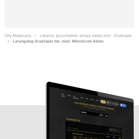
Orły Medycyny
Lekarze, przychodnie, sklepy medyczne - Grudziądz
Laryngolog Grudziądz lek. med. Mierniczek Adam