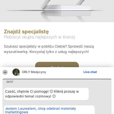
Znajdź specjalistę
Plebiscyt skupia najlepszych w branży
Szukasz specjalisty w pobliżu Ciebie? Sprawdź naszą
wyszukiwarkę. Korzystaj tylko z usług najlepszych!
Szukaj
ORŁY Medycyny
Live chat
04:57
Cześć, chętnie Ci pomogę! 🙂 Kliknij proszę w
odpowiedni temat rozmowy! 🙂
Organizator plebiscytu
Plebiscyt
Kontakt
Jestem Laureatem, chcę odebrać materiały
Bright Side Solutions sp. z o.
Laureaci
Kontakt
marketingowe
o. sp. k.
Lista