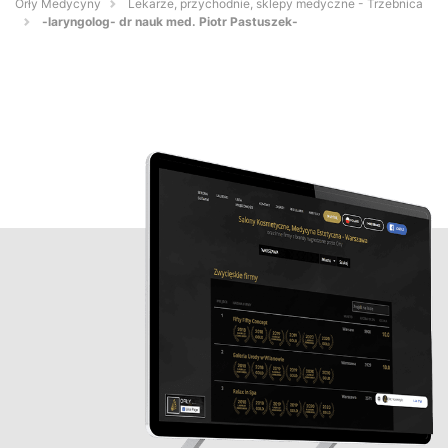
Orły Medycyny
Lekarze, przychodnie, sklepy medyczne - Trzebnica
-laryngolog- dr nauk med. Piotr Pastuszek-