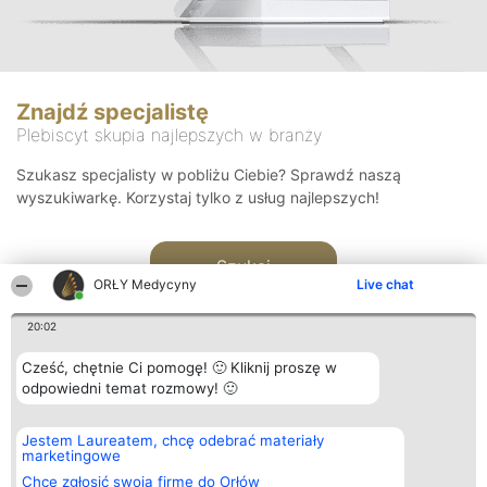
Znajdź specjalistę
Plebiscyt skupia najlepszych w branży
Szukasz specjalisty w pobliżu Ciebie? Sprawdź naszą
wyszukiwarkę. Korzystaj tylko z usług najlepszych!
Szukaj
ORŁY Medycyny
Live chat
20:02
Cześć, chętnie Ci pomogę! 🙂 Kliknij proszę w
odpowiedni temat rozmowy! 🙂
Organizator plebiscytu
Plebiscyt
Kontakt
Jestem Laureatem, chcę odebrać materiały
Bright Side Solutions sp. z o.
Laureaci
Kontakt
marketingowe
o. sp. k.
Lista
ul. Ruska 22
wszystkich
Chcę zgłosić swoją firmę do Orłów