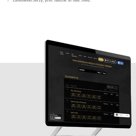
Landowski Jerzy, prof. nadzw. dr hab. med.