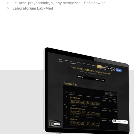
Lekarze, przychodnie, sklepy medyczne - Sośnicowice
Laboratorium Lab-Med