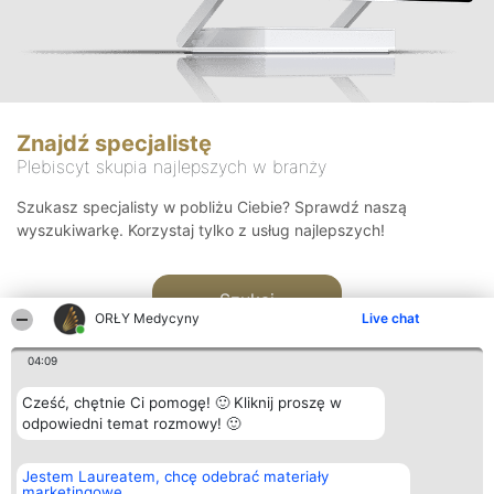
Znajdź specjalistę
Plebiscyt skupia najlepszych w branży
Szukasz specjalisty w pobliżu Ciebie? Sprawdź naszą
wyszukiwarkę. Korzystaj tylko z usług najlepszych!
Szukaj
ORŁY Medycyny
Live chat
04:09
Cześć, chętnie Ci pomogę! 🙂 Kliknij proszę w
odpowiedni temat rozmowy! 🙂
Organizator plebiscytu
Plebiscyt
Kontakt
Jestem Laureatem, chcę odebrać materiały
Bright Side Solutions sp. z o.
Laureaci
Kontakt
marketingowe