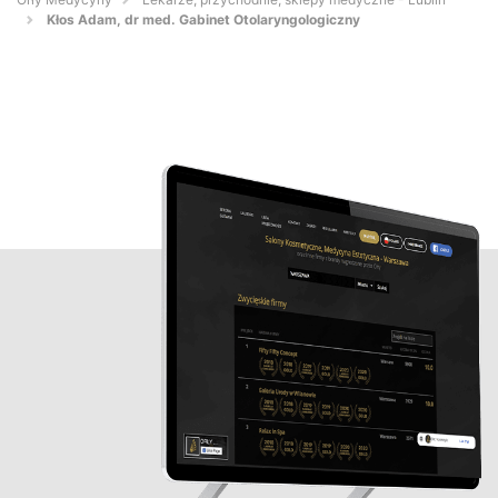
Kłos Adam, dr med. Gabinet Otolaryngologiczny