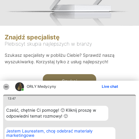
Znajdź specjalistę
Plebiscyt skupia najlepszych w branży
Szukasz specjalisty w pobliżu Ciebie? Sprawdź naszą
wyszukiwarkę. Korzystaj tylko z usług najlepszych!
Szukaj
ORŁY Medycyny
Live chat
13:47
Cześć, chętnie Ci pomogę! 🙂 Kliknij proszę w
odpowiedni temat rozmowy! 🙂
Organizator plebiscytu
Plebiscyt
Kontakt
Jestem Laureatem, chcę odebrać materiały
Bright Side Solutions sp. z o.
Laureaci
Kontakt
marketingowe
o. sp. k.
Lista