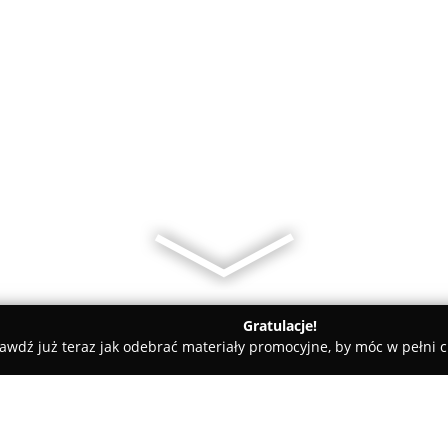
Gratulacje!
awdź już teraz jak odebrać materiały promocyjne, by móc w pełni c
dyczne - Lublin
dzierski Zbigniew Specjalista chirurg Ortopeda - traumatolog