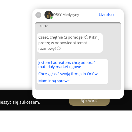
ORŁY Medycyny
Live chat
10:32
Cześć, chętnie Ci pomogę! 🙂 Kliknij
proszę w odpowiedni temat
rozmowy! 🙂
Jestem Laureatem, chcę odebrać
materiały marketingowe
Chcę zgłosić swoją firmę do Orłów
Mam inną sprawę
Sprawdź
ieszyć się sukcesem.