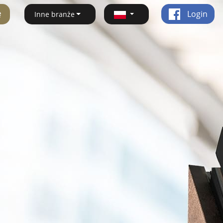
ę
Login
Inne branże