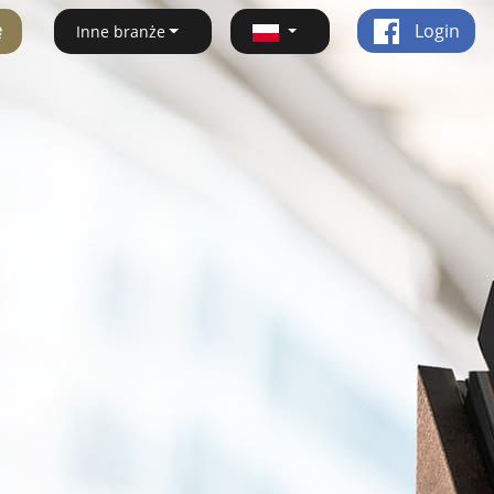
ę
Login
Inne branże