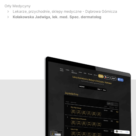
Orły Medycyny
Lekarze, przychodnie, sklepy medyczne - Dąbrowa Górnicza
Kołakowska Jadwiga, lek. med. Spec. dermatolog