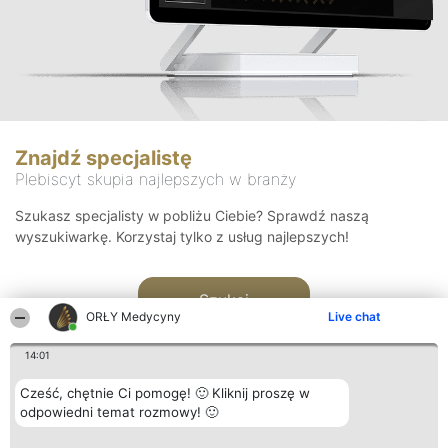
Znajdź specjalistę
Plebiscyt skupia najlepszych w branży
Szukasz specjalisty w pobliżu Ciebie? Sprawdź naszą
wyszukiwarkę. Korzystaj tylko z usług najlepszych!
Szukaj
ORŁY Medycyny
Live chat
14:01
Cześć, chętnie Ci pomogę! 🙂 Kliknij proszę w
odpowiedni temat rozmowy! 🙂
Organizator plebiscytu
Plebiscyt
Kontakt