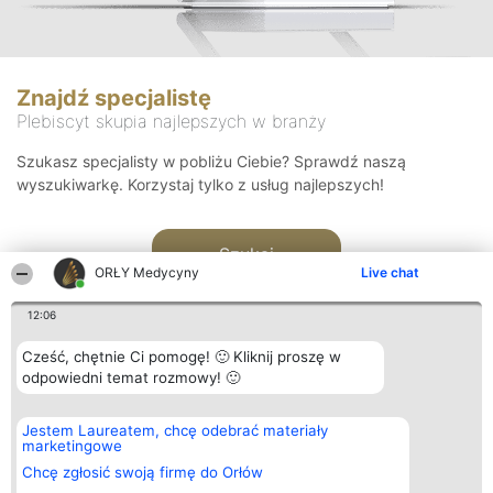
Znajdź specjalistę
Plebiscyt skupia najlepszych w branży
Szukasz specjalisty w pobliżu Ciebie? Sprawdź naszą
wyszukiwarkę. Korzystaj tylko z usług najlepszych!
Szukaj
ORŁY Medycyny
Live chat
12:06
Cześć, chętnie Ci pomogę! 🙂 Kliknij proszę w
odpowiedni temat rozmowy! 🙂
Organizator plebiscytu
Plebiscyt
Kontakt
Jestem Laureatem, chcę odebrać materiały
Bright Side Solutions sp. z o.
Laureaci
Kontakt
marketingowe
o. sp. k.
Lista
ul. Ruska 22
wszystkich
Chcę zgłosić swoją firmę do Orłów
Wrocław 50-079
Laureatów