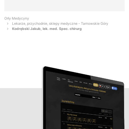
Orły Medycyny
Lekarze, przychodnie, sklepy medyczne - Tarnowskie Góry
Kodrębski Jakub, lek. med. Spec. chirurg