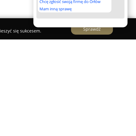
Chcę zgłosić swoją firmę do Orłów
Mam inną sprawę
Sprawdź
ieszyć się sukcesem.
 szpital zlokalizowany w Katowicach, który od
świadczeniu usług medycznych na wysokim
e się na wykonywaniu kompleksowych operacji z
gólnej oraz laryngologii. Stosowanie nowoczesnych
korzystanie zaawansowanego sprzętu
fektywność leczenia oraz bezpieczeństwo osób