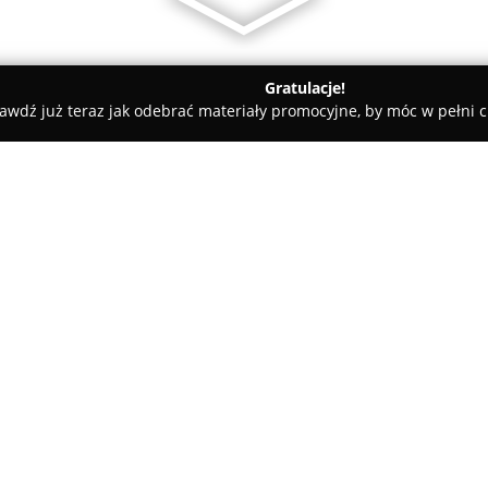
Gratulacje!
awdź już teraz jak odebrać materiały promocyjne, by móc w pełni c
dyczne - Katowice
Klinica 2000
O firmie:
Klinika 2000
to uznany prywatny
1998 roku specjalizuje się w 
poziomie. Placówka koncentruj
zakresu okulistyki, chirurgii o
Pokaż więcej >>
metod chirurgicznych oraz wy
medycznego przekłada się na e
korzystających z usług szpitala.