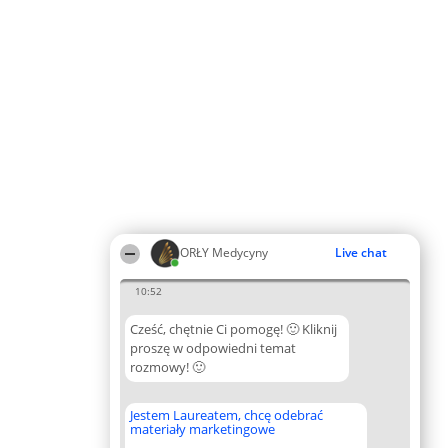
ORŁY Medycyny
Live chat
10:52
Cześć, chętnie Ci pomogę! 🙂 Kliknij
proszę w odpowiedni temat
rozmowy! 🙂
Jestem Laureatem, chcę odebrać
materiały marketingowe