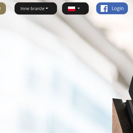
ę
Login
Inne branże