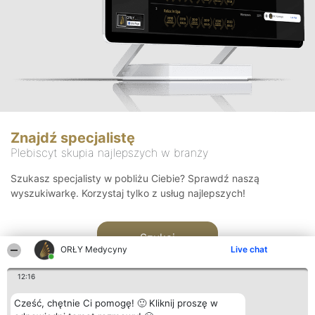
Znajdź specjalistę
Plebiscyt skupia najlepszych w branży
Szukasz specjalisty w pobliżu Ciebie? Sprawdź naszą
wyszukiwarkę. Korzystaj tylko z usług najlepszych!
Szukaj
ORŁY Medycyny
Live chat
12:16
Cześć, chętnie Ci pomogę! 🙂 Kliknij proszę w