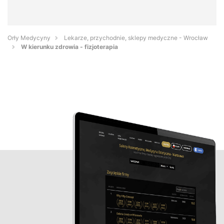
Orły Medycyny
Lekarze, przychodnie, sklepy medyczne - Wrocław
W kierunku zdrowia - fizjoterapia