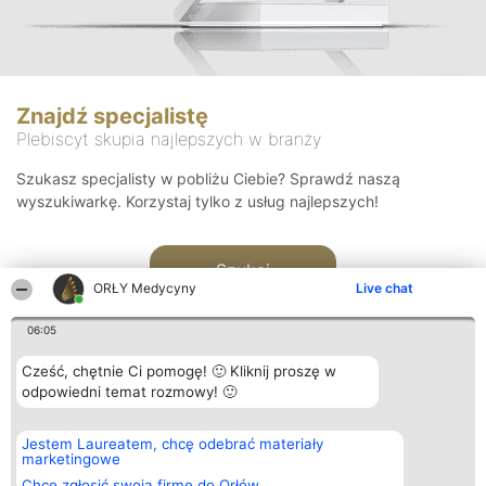
Znajdź specjalistę
Plebiscyt skupia najlepszych w branży
Szukasz specjalisty w pobliżu Ciebie? Sprawdź naszą
wyszukiwarkę. Korzystaj tylko z usług najlepszych!
Szukaj
ORŁY Medycyny
Live chat
06:05
Cześć, chętnie Ci pomogę! 🙂 Kliknij proszę w
odpowiedni temat rozmowy! 🙂
Organizator plebiscytu
Plebiscyt
Kontakt
Jestem Laureatem, chcę odebrać materiały
Bright Side Solutions sp. z o.
Laureaci
Kontakt
marketingowe
o. sp. k.
Lista
ul. Ruska 22
wszystkich
Chcę zgłosić swoją firmę do Orłów