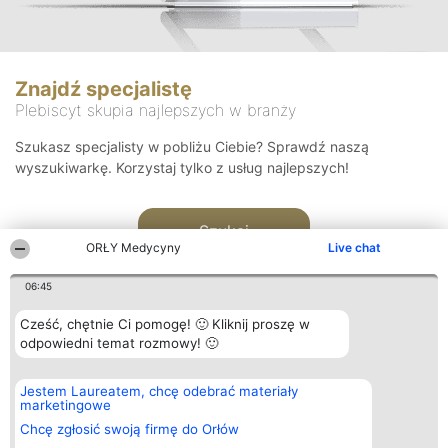
Znajdź specjalistę
Plebiscyt skupia najlepszych w branży
Szukasz specjalisty w pobliżu Ciebie? Sprawdź naszą
wyszukiwarkę. Korzystaj tylko z usług najlepszych!
Szukaj
ORŁY Medycyny
Live chat
06:45
Cześć, chętnie Ci pomogę! 🙂 Kliknij proszę w
odpowiedni temat rozmowy! 🙂
Organizator plebiscytu
Plebiscyt
Kontakt
Jestem Laureatem, chcę odebrać materiały
Bright Side Solutions sp. z o.
Laureaci
Kontakt
marketingowe
o. sp. k.
Lista
ul. Ruska 22
wszystkich
Chcę zgłosić swoją firmę do Orłów
Wrocław 50-079
Laureatów