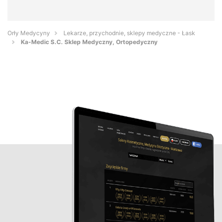
Orły Medycyny
Lekarze, przychodnie, sklepy medyczne - Łask
Ka-Medic S.C. Sklep Medyczny, Ortopedyczny