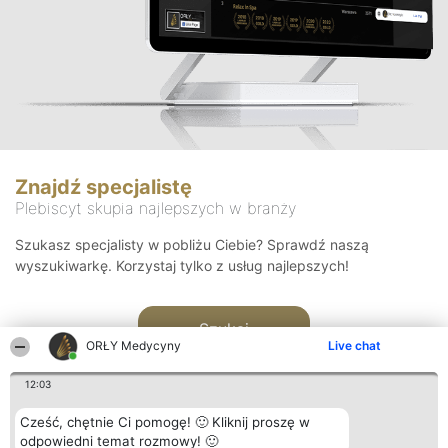
Znajdź specjalistę
Plebiscyt skupia najlepszych w branży
Szukasz specjalisty w pobliżu Ciebie? Sprawdź naszą
wyszukiwarkę. Korzystaj tylko z usług najlepszych!
Szukaj
ORŁY Medycyny
Live chat
12:03
Cześć, chętnie Ci pomogę! 🙂 Kliknij proszę w
odpowiedni temat rozmowy! 🙂