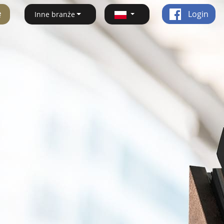
ę
Login
Inne branże