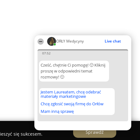
ORŁY Medycyny
Live chat
07:52
Cześć, chętnie Ci pomogę! 🙂 Kliknij
proszę w odpowiedni temat
rozmowy! 🙂
Jestem Laureatem, chcę odebrać
materiały marketingowe
Chcę zgłosić swoją firmę do Orłów
Mam inną sprawę
Sprawdź
ieszyć się sukcesem.