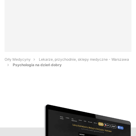
Orły Medycyny
Lekarze, przychodnie, sklepy medyczne - Warszawa
Psychologia na dzień dobry