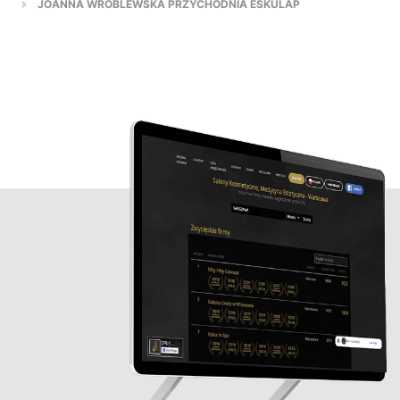
JOANNA WRÓBLEWSKA PRZYCHODNIA ESKULAP