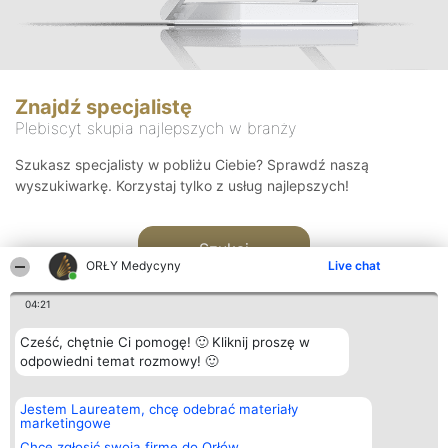
Znajdź specjalistę
Plebiscyt skupia najlepszych w branży
Szukasz specjalisty w pobliżu Ciebie? Sprawdź naszą
wyszukiwarkę. Korzystaj tylko z usług najlepszych!
Szukaj
ORŁY Medycyny
Live chat
04:21
Cześć, chętnie Ci pomogę! 🙂 Kliknij proszę w
odpowiedni temat rozmowy! 🙂
Organizator plebiscytu
Plebiscyt
Kontakt
Jestem Laureatem, chcę odebrać materiały
Bright Side Solutions sp. z o.
Laureaci
Kontakt
marketingowe
o. sp. k.
Lista
ul. Ruska 22
wszystkich
Chcę zgłosić swoją firmę do Orłów