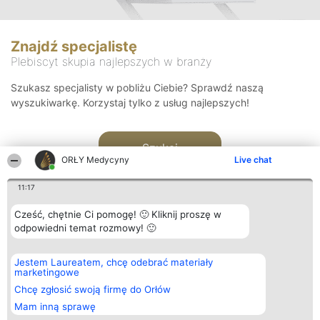
Znajdź specjalistę
Plebiscyt skupia najlepszych w branży
Szukasz specjalisty w pobliżu Ciebie? Sprawdź naszą
wyszukiwarkę. Korzystaj tylko z usług najlepszych!
Szukaj
ORŁY Medycyny
Live chat
11:17
Cześć, chętnie Ci pomogę! 🙂 Kliknij proszę w
odpowiedni temat rozmowy! 🙂
Organizator plebiscytu
Plebiscyt
Kontakt
Jestem Laureatem, chcę odebrać materiały
Bright Side Solutions sp. z o.
Laureaci
Kontakt
marketingowe
o. sp. k.
Lista
ul. Ruska 22
wszystkich
Chcę zgłosić swoją firmę do Orłów
Wrocław 50-079
Laureatów
Mam inną sprawę
KRS 0000749100 | Regon
Zasady
381313360 | NIP 8943132676
Regulamin