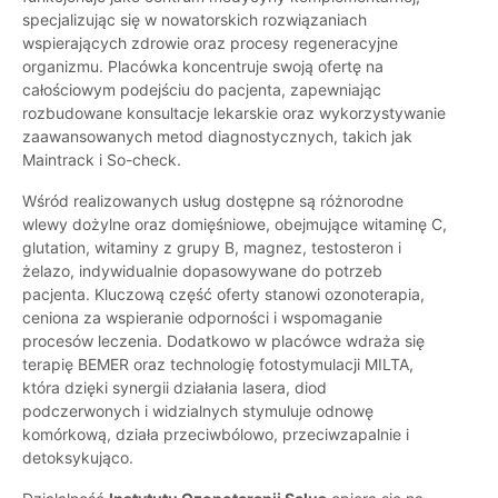
specjalizując się w nowatorskich rozwiązaniach
wspierających zdrowie oraz procesy regeneracyjne
organizmu. Placówka koncentruje swoją ofertę na
całościowym podejściu do pacjenta, zapewniając
rozbudowane konsultacje lekarskie oraz wykorzystywanie
zaawansowanych metod diagnostycznych, takich jak
Maintrack i So-check.
Wśród realizowanych usług dostępne są różnorodne
wlewy dożylne oraz domięśniowe, obejmujące witaminę C,
glutation, witaminy z grupy B, magnez, testosteron i
żelazo, indywidualnie dopasowywane do potrzeb
pacjenta. Kluczową część oferty stanowi ozonoterapia,
ceniona za wspieranie odporności i wspomaganie
procesów leczenia. Dodatkowo w placówce wdraża się
terapię BEMER oraz technologię fotostymulacji MILTA,
która dzięki synergii działania lasera, diod
podczerwonych i widzialnych stymuluje odnowę
komórkową, działa przeciwbólowo, przeciwzapalnie i
detoksykująco.