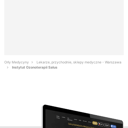
Orły Medycyny
Lekarze, przychodnie, sklepy medyczne - Warszawa
Instytut Ozonoterapii Salus