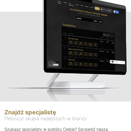
Znajdź specjalistę
Plebiscyt skupia najlepszych w branży
Szukasz specjalisty w pobliżu Ciebie? Sprawdź naszą