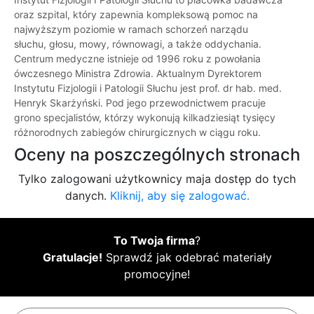
oraz szpital, który zapewnia kompleksową pomoc na
najwyższym poziomie w ramach schorzeń narządu
słuchu, głosu, mowy, równowagi, a także oddychania.
Centrum medyczne istnieje od 1996 roku z powołania
ówczesnego Ministra Zdrowia. Aktualnym Dyrektorem
Instytutu Fizjologii i Patologii Słuchu jest prof. dr hab. med.
Henryk Skarżyński. Pod jego przewodnictwem pracuje
grono specjalistów, którzy wykonują kilkadziesiąt tysięcy
różnorodnych zabiegów chirurgicznych w ciągu roku.
Oceny na poszczególnych stronach
Tylko zalogowani użytkownicy maja dostęp do tych
danych.
Kliknij, aby się zalogować.
To Twoja firma
?
Gratulacje!
Sprawdź jak odebrać materiały
promocyjne!