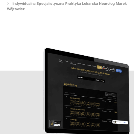
Indywidualna Specjalistyczna Praktyka Lekarska Neurolog Marek
Wójtowicz