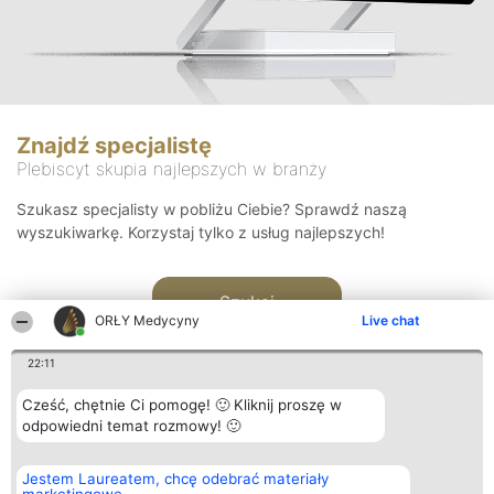
Znajdź specjalistę
Plebiscyt skupia najlepszych w branży
Szukasz specjalisty w pobliżu Ciebie? Sprawdź naszą
wyszukiwarkę. Korzystaj tylko z usług najlepszych!
Szukaj
ORŁY Medycyny
Live chat
22:11
Cześć, chętnie Ci pomogę! 🙂 Kliknij proszę w
odpowiedni temat rozmowy! 🙂
Organizator plebiscytu
Plebiscyt
Kontakt
Jestem Laureatem, chcę odebrać materiały
Bright Side Solutions sp. z o.
Laureaci
Kontakt