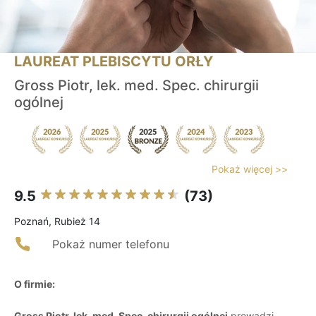
LAUREAT PLEBISCYTU ORŁY
Gross Piotr, lek. med. Spec. chirurgii
ogólnej
Pokaż więcej >>
9.5
(73)
Poznań, Rubież 14
Pokaż numer telefonu
O firmie:
Gross Piotr, lek. med. Spec. chirurgii ogólnej
prowadzi