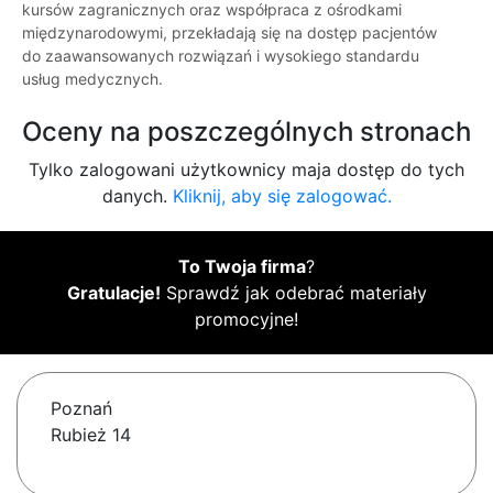
kursów zagranicznych oraz współpraca z ośrodkami
międzynarodowymi, przekładają się na dostęp pacjentów
do zaawansowanych rozwiązań i wysokiego standardu
usług medycznych.
Oceny na poszczególnych stronach
Tylko zalogowani użytkownicy maja dostęp do tych
danych.
Kliknij, aby się zalogować.
To Twoja firma
?
Gratulacje!
Sprawdź jak odebrać materiały
promocyjne!
Poznań
Rubież 14