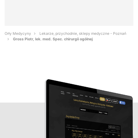
Orły Medycyny
Lekarze, przychodnie, sklepy medyczne - Poznań
Gross Piotr, lek. med. Spec. chirurgii ogólnej