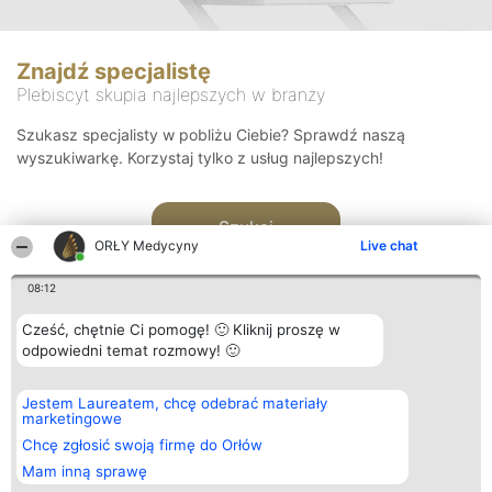
Znajdź specjalistę
Plebiscyt skupia najlepszych w branży
Szukasz specjalisty w pobliżu Ciebie? Sprawdź naszą
wyszukiwarkę. Korzystaj tylko z usług najlepszych!
Szukaj
ORŁY Medycyny
Live chat
08:12
Cześć, chętnie Ci pomogę! 🙂 Kliknij proszę w
odpowiedni temat rozmowy! 🙂
Organizator plebiscytu
Plebiscyt
Kontakt
Jestem Laureatem, chcę odebrać materiały
Bright Side Solutions sp. z o.
Laureaci
Kontakt
marketingowe
o. sp. k.
Lista
ul. Ruska 22
wszystkich
Chcę zgłosić swoją firmę do Orłów
Wrocław 50-079
Laureatów
Mam inną sprawę
KRS 0000749100 | Regon
Zasady
381313360 | NIP 8943132676
Regulamin