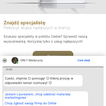
Znajdź specjalistę
Plebiscyt skupia najlepszych w branży
Szukasz specjalisty w pobliżu Ciebie? Sprawdź naszą
wyszukiwarkę. Korzystaj tylko z usług najlepszych!
Szukaj
ORŁY Medycyny
Live chat
21:03
Cześć, chętnie Ci pomogę! 🙂 Kliknij proszę w
odpowiedni temat rozmowy! 🙂
Organizator plebiscytu
Plebiscyt
Kontakt
Jestem Laureatem, chcę odebrać materiały
Bright Side Solutions sp. z o.
Laureaci
Kontakt
marketingowe
o. sp. k.
Lista
ul. Ruska 22
wszystkich
Chcę zgłosić swoją firmę do Orłów
Wrocław 50-079
Laureatów