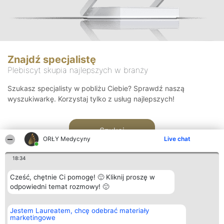
Znajdź specjalistę
Plebiscyt skupia najlepszych w branży
Szukasz specjalisty w pobliżu Ciebie? Sprawdź naszą
wyszukiwarkę. Korzystaj tylko z usług najlepszych!
Szukaj
ORŁY Medycyny
Live chat
18:34
Cześć, chętnie Ci pomogę! 🙂 Kliknij proszę w
odpowiedni temat rozmowy! 🙂
Organizator plebiscytu
Plebiscyt
Kontakt
Jestem Laureatem, chcę odebrać materiały
Bright Side Solutions sp. z o.
Laureaci
Kontakt
marketingowe
o. sp. k.
Lista