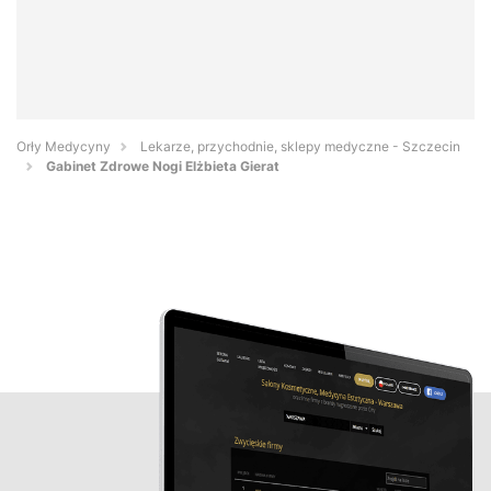
Orły Medycyny
Lekarze, przychodnie, sklepy medyczne - Szczecin
Gabinet Zdrowe Nogi Elżbieta Gierat