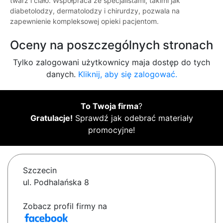
twarz i ciało. Współpraca ze specjalistami, takimi jak
diabetolodzy, dermatolodzy i chirurdzy, pozwala na
zapewnienie kompleksowej opieki pacjentom.
Oceny na poszczególnych stronach
Tylko zalogowani użytkownicy maja dostęp do tych
danych.
Kliknij, aby się zalogować.
To Twoja firma
?
Gratulacje!
Sprawdź jak odebrać materiały
promocyjne!
Szczecin
ul. Podhalańska 8
Zobacz profil firmy na